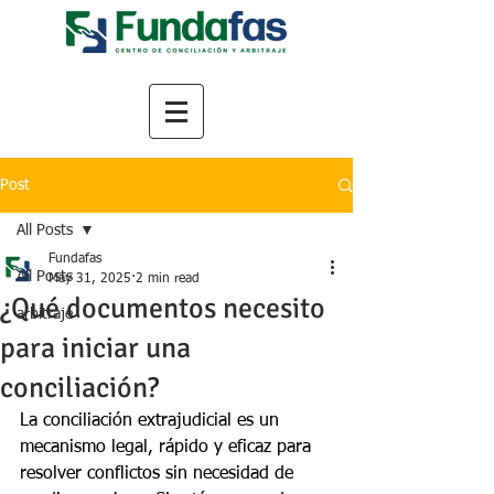
Post
All Posts
Fundafas
All Posts
May 31, 2025
2 min read
¿Qué documentos necesito
arbitraje
para iniciar una
conciliación?
La conciliación extrajudicial es un 
mecanismo legal, rápido y eficaz para 
resolver conflictos sin necesidad de 