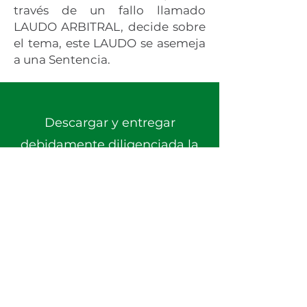
través de un fallo llamado
LAUDO ARBITRAL, decide sobre
el tema, este LAUDO se asemeja
a una Sentencia.
Descargar y entregar
debidamente diligenciada la
SOLICITUD DE ARBITRAJE
Descargar Formato
©2023 FUNDAFAS. diseño y creacion
por FUNDAFAS